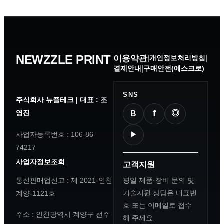
NEWZZLE PRINT
이용약관
|
개인정보처리방침
|
결제안내
|
구매안전(에스크로)
SNS
주식회사 뉴즐테크
|
대표
: 조
f
영진
◎
B
사업자등록번호
: 106-86-
▶
74217
사업자정보조회
고객지원
평일 제품·장비 문의 및
통신판매업신고
: 제 2021-인천
기술지원 상담은 대표번
계양-1121호
호 또는 이메일로 접수
주소
: 인천광역시 계양구 선주
해 주세요.