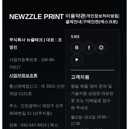
NEWZZLE PRINT
이용약관
|
개인정보처리방침
|
결제안내
|
구매안전(에스크로)
SNS
주식회사 뉴즐테크
|
대표
: 조
f
영진
◎
B
사업자등록번호
: 106-86-
▶
74217
사업자정보조회
고객지원
평일 제품·장비 문의 및
통신판매업신고
: 제 2021-인천
기술지원 상담은 대표번
계양-1121호
호 또는 이메일로 접수
주소
: 인천광역시 계양구 선주
해 주세요.
로56번길 11 (선주지동)
월요일~금요일 10:00 ~
17:00
전화
: 032-547-8413 |
팩스
: