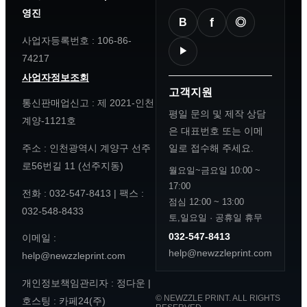
영진
f
◎
B
사업자등록번호
: 106-86-
▶
74217
사업자정보조회
고객지원
통신판매업신고
: 제 2021-인천
평일 문의 및 제작 상담
계양-1121호
은 대표번호 또는 이메
주소
: 인천광역시 계양구 선주
일로 접수해 주세요.
로56번길 11 (선주지동)
월요일~금요일 10:00 ~
17:00
전화
: 032-547-8413 |
팩스
:
점심 12:00 ~ 13:00
032-548-8433
토,일요일 · 공휴일 휴무
032-547-8413
이메일
:
help@newzzleprint.com
help@newzzleprint.com
개인정보책임관리자
: 정다운 |
©
NEWZZLE PRINT
.
ALL RIGHTS
호스팅
: 카페24(주)