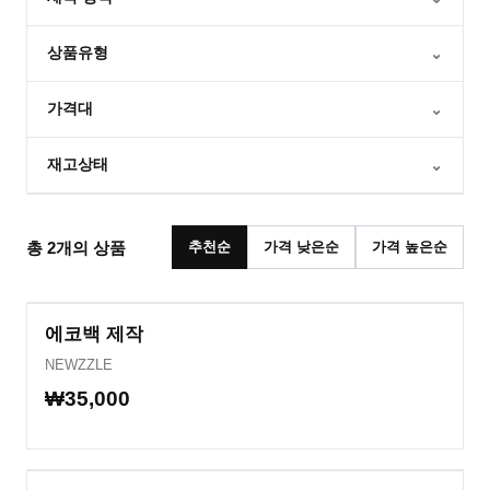
상품유형
⌄
가격대
⌄
재고상태
⌄
총
2
개의 상품
추천순
가격 낮은순
가격 높은순
에코백 제작
NEWZZLE
₩35,000