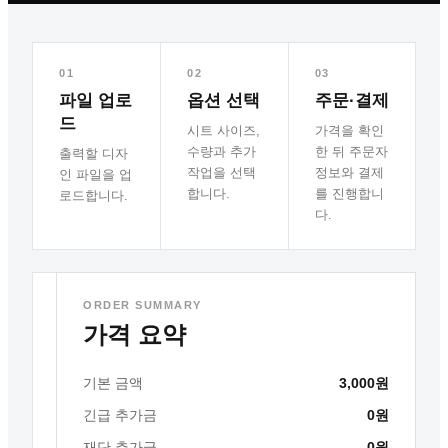
01
02
03
파일 업로
옵션 선택
주문·결제
드
시트 사이즈,
가격을 확인
수량과 추가
한 뒤 주문자
출력할 디자
작업을 선택
정보와 결제
인 파일을 업
합니다.
를 진행합니
로드합니다.
다.
ORDER SUMMARY
STEP 01
가격 요약
디자인 파일
AI · PNG · JPG ·
WEBP · PDF
업로드
기본 금액
3,000원
긴급 추가금
0원
재단 추가금
0원